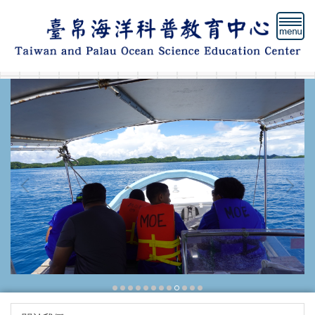
跳
到
主
要
內
容
區
塊